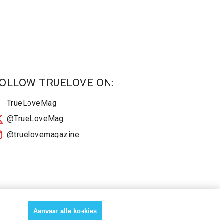
OLLOW TRUELOVE ON:
TrueLoveMag
@TrueLoveMag
@truelovemagazine
Aanvaar alle koekies
About
2025 Terms & Conditions