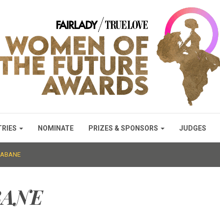
TRIES
NOMINATE
PRIZES & SPONSORS
JUDGES
ESABANE
BANE