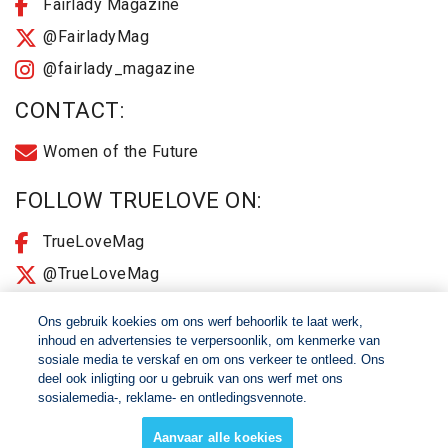
Fairlady Magazine
@FairladyMag
@fairlady_magazine
CONTACT:
Women of the Future
FOLLOW TRUELOVE ON:
TrueLoveMag
@TrueLoveMag
@truelovemagazine
Ons gebruik koekies om ons werf behoorlik te laat werk,
inhoud en advertensies te verpersoonlik, om kenmerke van
sosiale media te verskaf en om ons verkeer te ontleed. Ons
© 2026 Women of The Future All Rights Reserved
deel ook inligting oor u gebruik van ons werf met ons
sosialemedia-, reklame- en ontledingsvennote.
About
2025 Terms & Conditions
Aanvaar alle koekies