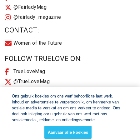
@FairladyMag
@fairlady_magazine
CONTACT:
Women of the Future
FOLLOW TRUELOVE ON:
TrueLoveMag
@TrueLoveMag
@truelovemagazine
Ons gebruik koekies om ons werf behoorlik te laat werk,
inhoud en advertensies te verpersoonlik, om kenmerke van
sosiale media te verskaf en om ons verkeer te ontleed. Ons
© 2026 Women of The Future All Rights Reserved
deel ook inligting oor u gebruik van ons werf met ons
sosialemedia-, reklame- en ontledingsvennote.
About
2025 Terms & Conditions
Aanvaar alle koekies