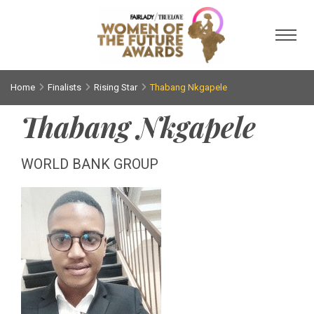
Toggl
Home
Finalists
Rising Star
Thabang Nkgapele
Thabang Nkgapele
WORLD BANK GROUP