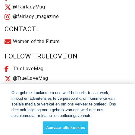
@FairladyMag
@fairlady_magazine
CONTACT:
Women of the Future
FOLLOW TRUELOVE ON:
TrueLoveMag
@TrueLoveMag
@truelovemagazine
Ons gebruik koekies om ons werf behoorlik te laat werk,
inhoud en advertensies te verpersoonlik, om kenmerke van
sosiale media te verskaf en om ons verkeer te ontleed. Ons
© 2026 Women of The Future All Rights Reserved
deel ook inligting oor u gebruik van ons werf met ons
sosialemedia-, reklame- en ontledingsvennote.
About
2025 Terms & Conditions
Aanvaar alle koekies